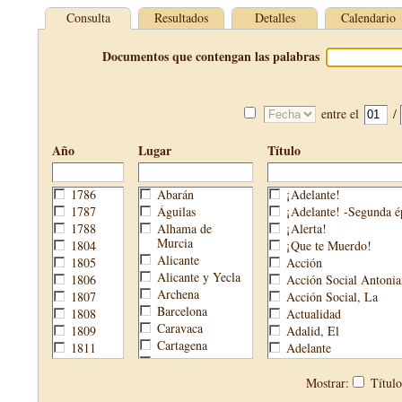
Consulta
Resultados
Detalles
Calendario
Documentos que contengan las palabras
entre el
/
Año
Lugar
Título
1786
Abarán
¡Adelante!
1787
Águilas
¡Adelante! -Segunda é
1788
Alhama de
¡Alerta!
Murcia
1804
¡Que te Muerdo!
Alicante
1805
Acción
Alicante y Yecla
1806
Acción Social Antonia
Archena
1807
Acción Social, La
Barcelona
1808
Actualidad
Caravaca
1809
Adalid, El
Cartagena
1811
Adelante
Cehegín
1813
Aguijón, El
Cieza
1814
Águilas
Mostrar:
Títul
Fortuna
1820
Águilas Nueva