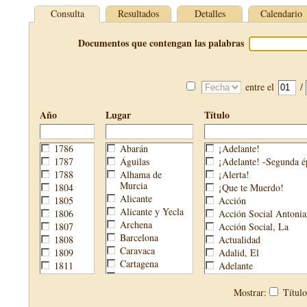
Consulta
Resultados
Detalles
Calendario
Documentos que contengan las palabras
entre el
/
Año
Lugar
Título
1786
Abarán
¡Adelante!
1787
Águilas
¡Adelante! -Segunda é
1788
Alhama de
¡Alerta!
Murcia
1804
¡Que te Muerdo!
Alicante
1805
Acción
Alicante y Yecla
1806
Acción Social Antonia
Archena
1807
Acción Social, La
Barcelona
1808
Actualidad
Caravaca
1809
Adalid, El
Cartagena
1811
Adelante
Cehegín
1813
Aguijón, El
Cieza
1814
Águilas
Mostrar:
Títul
Fortuna
1820
Águilas Nueva