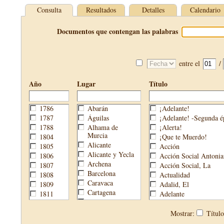
Consulta
Resultados
Detalles
Calendario
Documentos que contengan las palabras
entre el
/
Año
Lugar
Título
1786
Abarán
¡Adelante!
1787
Águilas
¡Adelante! -Segunda é
1788
Alhama de
¡Alerta!
Murcia
1804
¡Que te Muerdo!
Alicante
1805
Acción
Alicante y Yecla
1806
Acción Social Antonia
Archena
1807
Acción Social, La
Barcelona
1808
Actualidad
Caravaca
1809
Adalid, El
Cartagena
1811
Adelante
Cehegín
1813
Aguijón, El
Cieza
1814
Águilas
Mostrar:
Títul
Fortuna
1820
Águilas Nueva