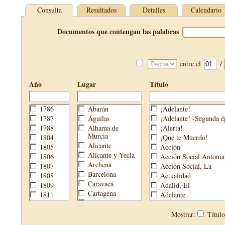
Consulta
Resultados
Detalles
Calendario
Documentos que contengan las palabras
entre el
/
Año
Lugar
Título
1786
Abarán
¡Adelante!
1787
Águilas
¡Adelante! -Segunda é
1788
Alhama de
¡Alerta!
Murcia
1804
¡Que te Muerdo!
Alicante
1805
Acción
Alicante y Yecla
1806
Acción Social Antonia
Archena
1807
Acción Social, La
Barcelona
1808
Actualidad
Caravaca
1809
Adalid, El
Cartagena
1811
Adelante
Cehegín
1813
Aguijón, El
Cieza
1814
Águilas
Mostrar:
Títul
Fortuna
1820
Águilas Nueva