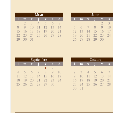
Mayo
Junio
l
m
x
j
v
s
d
l
m
x
j
v
s
1
2
3
4
5
6
7
1
2
3
8
9
10
11
12
13
14
5
6
7
8
9
10
15
16
17
18
19
20
21
12
13
14
15
16
17
22
23
24
25
26
27
28
19
20
21
22
23
24
29
30
31
26
27
28
29
30
Septiembre
Octubre
l
m
x
j
v
s
d
l
m
x
j
v
s
1
2
3
4
5
6
7
8
9
10
2
3
4
5
6
7
11
12
13
14
15
16
17
9
10
11
12
13
14
18
19
20
21
22
23
24
16
17
18
19
20
21
25
26
27
28
29
30
23
24
25
26
27
28
30
31