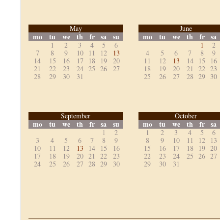
May
June
mo
tu
we
th
fr
sa
su
mo
tu
we
th
fr
sa
1
2
3
4
5
6
1
2
7
8
9
10
11
12
13
4
5
6
7
8
9
14
15
16
17
18
19
20
11
12
13
14
15
16
21
22
23
24
25
26
27
18
19
20
21
22
23
28
29
30
31
25
26
27
28
29
30
September
October
mo
tu
we
th
fr
sa
su
mo
tu
we
th
fr
sa
1
2
1
2
3
4
5
6
3
4
5
6
7
8
9
8
9
10
11
12
13
10
11
12
13
14
15
16
15
16
17
18
19
20
17
18
19
20
21
22
23
22
23
24
25
26
27
24
25
26
27
28
29
30
29
30
31