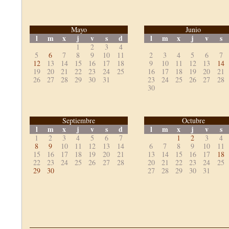
Mayo
Junio
l
m
x
j
v
s
d
l
m
x
j
v
s
1
2
3
4
5
6
7
8
9
10
11
2
3
4
5
6
7
12
13
14
15
16
17
18
9
10
11
12
13
14
19
20
21
22
23
24
25
16
17
18
19
20
21
26
27
28
29
30
31
23
24
25
26
27
28
30
Septiembre
Octubre
l
m
x
j
v
s
d
l
m
x
j
v
s
1
2
3
4
5
6
7
1
2
3
4
8
9
10
11
12
13
14
6
7
8
9
10
11
15
16
17
18
19
20
21
13
14
15
16
17
18
22
23
24
25
26
27
28
20
21
22
23
24
25
29
30
27
28
29
30
31