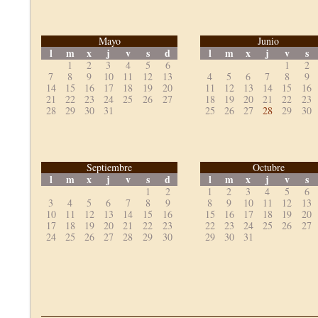
Mayo
Junio
l
m
x
j
v
s
d
l
m
x
j
v
s
1
2
3
4
5
6
1
2
7
8
9
10
11
12
13
4
5
6
7
8
9
14
15
16
17
18
19
20
11
12
13
14
15
16
21
22
23
24
25
26
27
18
19
20
21
22
23
28
29
30
31
25
26
27
28
29
30
Septiembre
Octubre
l
m
x
j
v
s
d
l
m
x
j
v
s
1
2
1
2
3
4
5
6
3
4
5
6
7
8
9
8
9
10
11
12
13
10
11
12
13
14
15
16
15
16
17
18
19
20
17
18
19
20
21
22
23
22
23
24
25
26
27
24
25
26
27
28
29
30
29
30
31