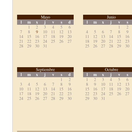
Mayo
Junio
l
m
x
j
v
s
d
l
m
x
j
v
s
1
2
3
4
5
6
1
2
7
8
9
10
11
12
13
4
5
6
7
8
9
14
15
16
17
18
19
20
11
12
13
14
15
16
21
22
23
24
25
26
27
18
19
20
21
22
23
28
29
30
31
25
26
27
28
29
30
Septiembre
Octubre
l
m
x
j
v
s
d
l
m
x
j
v
s
1
2
1
2
3
4
5
6
3
4
5
6
7
8
9
8
9
10
11
12
13
10
11
12
13
14
15
16
15
16
17
18
19
20
17
18
19
20
21
22
23
22
23
24
25
26
27
24
25
26
27
28
29
30
29
30
31