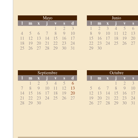
Mayo
Junio
l
m
x
j
v
s
d
l
m
x
j
v
s
1
2
3
1
2
3
4
5
6
4
5
6
7
8
9
10
8
9
10
11
12
13
11
12
13
14
15
16
17
15
16
17
18
19
20
18
19
20
21
22
23
24
22
23
24
25
26
27
25
26
27
28
29
30
31
29
30
Septiembre
Octubre
l
m
x
j
v
s
d
l
m
x
j
v
s
1
2
3
4
5
6
1
2
3
7
8
9
10
11
12
13
5
6
7
8
9
10
14
15
16
17
18
19
20
12
13
14
15
16
17
21
22
23
24
25
26
27
19
20
21
22
23
24
28
29
30
26
27
28
29
30
31