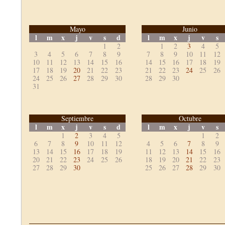
Mayo
Junio
l
m
x
j
v
s
d
l
m
x
j
v
s
1
2
1
2
3
4
5
3
4
5
6
7
8
9
7
8
9
10
11
12
10
11
12
13
14
15
16
14
15
16
17
18
19
17
18
19
20
21
22
23
21
22
23
24
25
26
24
25
26
27
28
29
30
28
29
30
31
Septiembre
Octubre
l
m
x
j
v
s
d
l
m
x
j
v
s
1
2
3
4
5
1
2
6
7
8
9
10
11
12
4
5
6
7
8
9
13
14
15
16
17
18
19
11
12
13
14
15
16
20
21
22
23
24
25
26
18
19
20
21
22
23
27
28
29
30
25
26
27
28
29
30