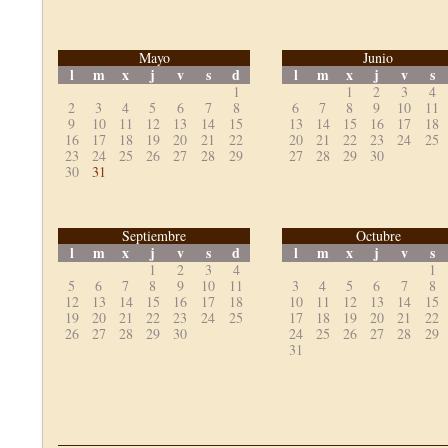
Mayo
Junio
l
m
x
j
v
s
d
l
m
x
j
v
s
1
1
2
3
4
2
3
4
5
6
7
8
6
7
8
9
10
11
9
10
11
12
13
14
15
13
14
15
16
17
18
16
17
18
19
20
21
22
20
21
22
23
24
25
23
24
25
26
27
28
29
27
28
29
30
30
31
Septiembre
Octubre
l
m
x
j
v
s
d
l
m
x
j
v
s
1
2
3
4
1
5
6
7
8
9
10
11
3
4
5
6
7
8
12
13
14
15
16
17
18
10
11
12
13
14
15
19
20
21
22
23
24
25
17
18
19
20
21
22
26
27
28
29
30
24
25
26
27
28
29
31