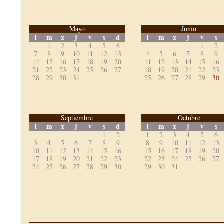
Mayo
Junio
l
m
x
j
v
s
d
l
m
x
j
v
s
1
2
3
4
5
6
1
2
7
8
9
10
11
12
13
4
5
6
7
8
9
14
15
16
17
18
19
20
11
12
13
14
15
16
21
22
23
24
25
26
27
18
19
20
21
22
23
28
29
30
31
25
26
27
28
29
30
Septiembre
Octubre
l
m
x
j
v
s
d
l
m
x
j
v
s
1
2
1
2
3
4
5
6
3
4
5
6
7
8
9
8
9
10
11
12
13
10
11
12
13
14
15
16
15
16
17
18
19
20
17
18
19
20
21
22
23
22
23
24
25
26
27
24
25
26
27
28
29
30
29
30
31