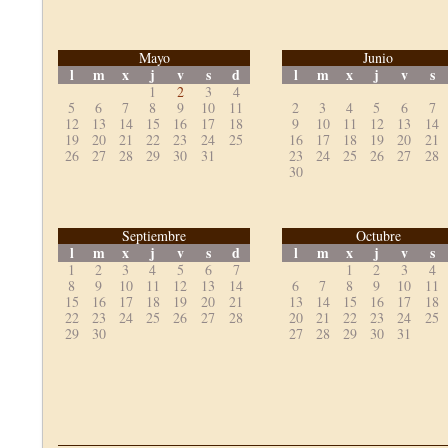
Mayo
Junio
l
m
x
j
v
s
d
l
m
x
j
v
s
1
2
3
4
5
6
7
8
9
10
11
2
3
4
5
6
7
12
13
14
15
16
17
18
9
10
11
12
13
14
19
20
21
22
23
24
25
16
17
18
19
20
21
26
27
28
29
30
31
23
24
25
26
27
28
30
Septiembre
Octubre
l
m
x
j
v
s
d
l
m
x
j
v
s
1
2
3
4
5
6
7
1
2
3
4
8
9
10
11
12
13
14
6
7
8
9
10
11
15
16
17
18
19
20
21
13
14
15
16
17
18
22
23
24
25
26
27
28
20
21
22
23
24
25
29
30
27
28
29
30
31