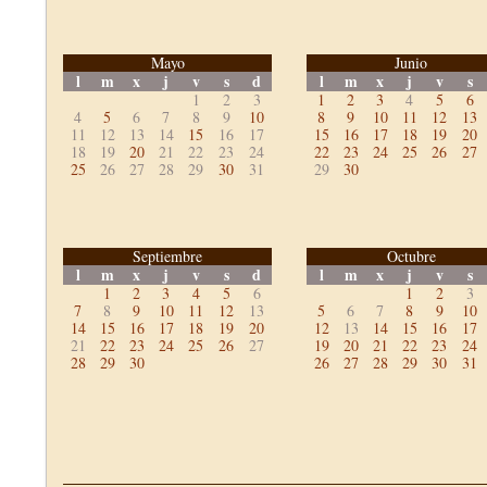
Mayo
Junio
l
m
x
j
v
s
d
l
m
x
j
v
s
1
2
3
1
2
3
4
5
6
4
5
6
7
8
9
10
8
9
10
11
12
13
11
12
13
14
15
16
17
15
16
17
18
19
20
18
19
20
21
22
23
24
22
23
24
25
26
27
25
26
27
28
29
30
31
29
30
Septiembre
Octubre
l
m
x
j
v
s
d
l
m
x
j
v
s
1
2
3
4
5
6
1
2
3
7
8
9
10
11
12
13
5
6
7
8
9
10
14
15
16
17
18
19
20
12
13
14
15
16
17
21
22
23
24
25
26
27
19
20
21
22
23
24
28
29
30
26
27
28
29
30
31