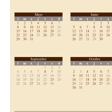
Mayo
Junio
l
m
x
j
v
s
d
l
m
x
j
v
s
1
2
3
4
5
6
7
1
2
3
8
9
10
11
12
13
14
5
6
7
8
9
10
15
16
17
18
19
20
21
12
13
14
15
16
17
22
23
24
25
26
27
28
19
20
21
22
23
24
29
30
31
26
27
28
29
30
Septiembre
Octubre
l
m
x
j
v
s
d
l
m
x
j
v
s
1
2
3
4
5
6
7
8
9
10
2
3
4
5
6
7
11
12
13
14
15
16
17
9
10
11
12
13
14
18
19
20
21
22
23
24
16
17
18
19
20
21
25
26
27
28
29
30
23
24
25
26
27
28
30
31