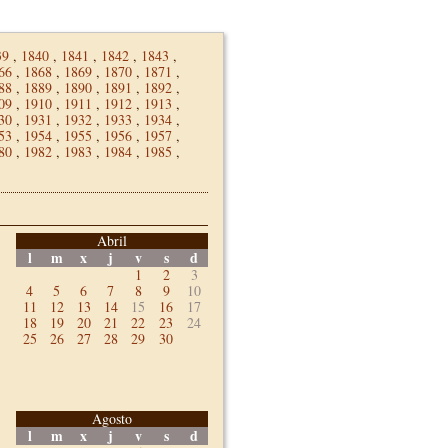
39
,
1840
,
1841
,
1842
,
1843
,
66
,
1868
,
1869
,
1870
,
1871
,
88
,
1889
,
1890
,
1891
,
1892
,
09
,
1910
,
1911
,
1912
,
1913
,
30
,
1931
,
1932
,
1933
,
1934
,
53
,
1954
,
1955
,
1956
,
1957
,
80
,
1982
,
1983
,
1984
,
1985
,
Abril
l
m
x
j
v
s
d
1
2
3
4
5
6
7
8
9
10
11
12
13
14
15
16
17
18
19
20
21
22
23
24
25
26
27
28
29
30
Agosto
l
m
x
j
v
s
d