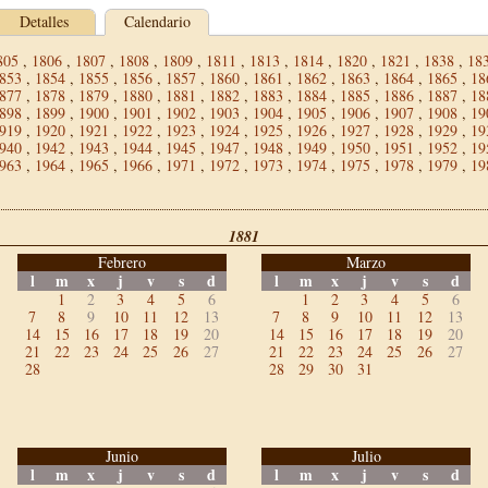
Detalles
Calendario
805
,
1806
,
1807
,
1808
,
1809
,
1811
,
1813
,
1814
,
1820
,
1821
,
1838
,
18
853
,
1854
,
1855
,
1856
,
1857
,
1860
,
1861
,
1862
,
1863
,
1864
,
1865
,
18
877
,
1878
,
1879
,
1880
,
1881
,
1882
,
1883
,
1884
,
1885
,
1886
,
1887
,
18
898
,
1899
,
1900
,
1901
,
1902
,
1903
,
1904
,
1905
,
1906
,
1907
,
1908
,
19
919
,
1920
,
1921
,
1922
,
1923
,
1924
,
1925
,
1926
,
1927
,
1928
,
1929
,
19
940
,
1942
,
1943
,
1944
,
1945
,
1947
,
1948
,
1949
,
1950
,
1951
,
1952
,
19
963
,
1964
,
1965
,
1966
,
1971
,
1972
,
1973
,
1974
,
1975
,
1978
,
1979
,
19
1881
Febrero
Marzo
l
m
x
j
v
s
d
l
m
x
j
v
s
d
1
2
3
4
5
6
1
2
3
4
5
6
7
8
9
10
11
12
13
7
8
9
10
11
12
13
14
15
16
17
18
19
20
14
15
16
17
18
19
20
21
22
23
24
25
26
27
21
22
23
24
25
26
27
28
28
29
30
31
Junio
Julio
l
m
x
j
v
s
d
l
m
x
j
v
s
d