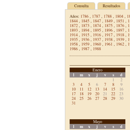
Consulta
Resultados
Años:
1786
,
1787
,
1788
,
1804
,
1
1844
,
1845
,
1847
,
1849
,
1851
,
1
1872
,
1873
,
1874
,
1875
,
1876
,
1
1893
,
1894
,
1895
,
1896
,
1897
,
1
1914
,
1915
,
1916
,
1917
,
1918
,
1
1935
,
1936
,
1937
,
1938
,
1939
,
1
1958
,
1959
,
1960
,
1961
,
1962
,
1
1986
,
1987
,
1988
Enero
l
m
x
j
v
s
d
1
2
3
4
5
6
7
8
9
10
11
12
13
14
15
16
17
18
19
20
21
22
23
24
25
26
27
28
29
30
31
Mayo
l
m
x
j
v
s
d