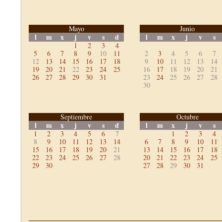
Mayo
Junio
l
m
x
j
v
s
d
l
m
x
j
v
s
1
2
3
4
5
6
7
8
9
10
11
2
3
4
5
6
7
12
13
14
15
16
17
18
9
10
11
12
13
14
19
20
21
22
23
24
25
16
17
18
19
20
21
26
27
28
29
30
31
23
24
25
26
27
28
30
Septiembre
Octubre
l
m
x
j
v
s
d
l
m
x
j
v
s
1
2
3
4
5
6
7
1
2
3
4
8
9
10
11
12
13
14
6
7
8
9
10
11
15
16
17
18
19
20
21
13
14
15
16
17
18
22
23
24
25
26
27
28
20
21
22
23
24
25
29
30
27
28
29
30
31