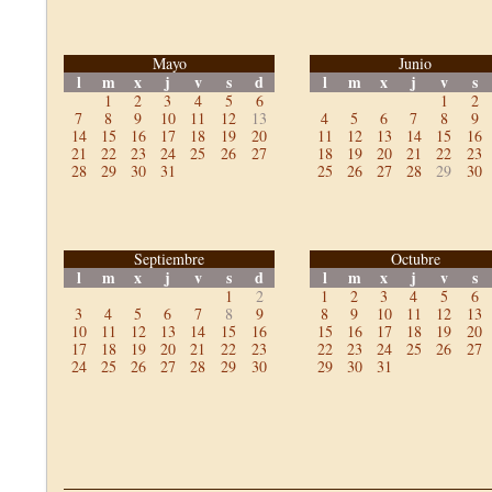
Mayo
Junio
l
m
x
j
v
s
d
l
m
x
j
v
s
1
2
3
4
5
6
1
2
7
8
9
10
11
12
13
4
5
6
7
8
9
14
15
16
17
18
19
20
11
12
13
14
15
16
21
22
23
24
25
26
27
18
19
20
21
22
23
28
29
30
31
25
26
27
28
29
30
Septiembre
Octubre
l
m
x
j
v
s
d
l
m
x
j
v
s
1
2
1
2
3
4
5
6
3
4
5
6
7
8
9
8
9
10
11
12
13
10
11
12
13
14
15
16
15
16
17
18
19
20
17
18
19
20
21
22
23
22
23
24
25
26
27
24
25
26
27
28
29
30
29
30
31