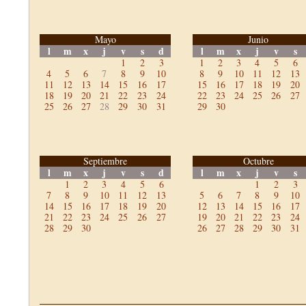
Mayo
Junio
l
m
x
j
v
s
d
l
m
x
j
v
s
1
2
3
1
2
3
4
5
6
4
5
6
7
8
9
10
8
9
10
11
12
13
11
12
13
14
15
16
17
15
16
17
18
19
20
18
19
20
21
22
23
24
22
23
24
25
26
27
25
26
27
28
29
30
31
29
30
Septiembre
Octubre
l
m
x
j
v
s
d
l
m
x
j
v
s
1
2
3
4
5
6
1
2
3
7
8
9
10
11
12
13
5
6
7
8
9
10
14
15
16
17
18
19
20
12
13
14
15
16
17
21
22
23
24
25
26
27
19
20
21
22
23
24
28
29
30
26
27
28
29
30
31