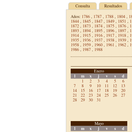
Consulta
Resultados
Años:
1786
,
1787
,
1788
,
1804
,
1
1844
,
1845
,
1847
,
1849
,
1851
,
1
1872
,
1873
,
1874
,
1875
,
1876
,
1
1893
,
1894
,
1895
,
1896
,
1897
,
1
1914
,
1915
,
1916
,
1917
,
1918
,
1
1935
,
1936
,
1937
,
1938
,
1939
,
1
1958
,
1959
,
1960
,
1961
,
1962
,
1
1986
,
1987
,
1988
Enero
l
m
x
j
v
s
d
1
2
3
4
5
6
7
8
9
10
11
12
13
14
15
16
17
18
19
20
21
22
23
24
25
26
27
28
29
30
31
Mayo
l
m
x
j
v
s
d