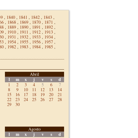
39
,
1840
,
1841
,
1842
,
1843
,
66
,
1868
,
1869
,
1870
,
1871
,
88
,
1889
,
1890
,
1891
,
1892
,
09
,
1910
,
1911
,
1912
,
1913
,
30
,
1931
,
1932
,
1933
,
1934
,
53
,
1954
,
1955
,
1956
,
1957
,
80
,
1982
,
1983
,
1984
,
1985
,
Abril
l
m
x
j
v
s
d
1
2
3
4
5
6
7
8
9
10
11
12
13
14
15
16
17
18
19
20
21
22
23
24
25
26
27
28
29
30
Agosto
l
m
x
j
v
s
d