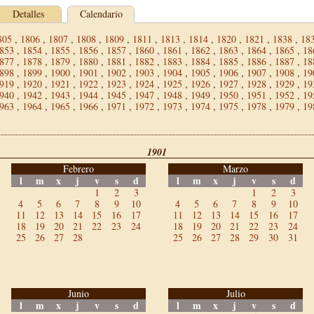
Detalles
Calendario
805
,
1806
,
1807
,
1808
,
1809
,
1811
,
1813
,
1814
,
1820
,
1821
,
1838
,
18
853
,
1854
,
1855
,
1856
,
1857
,
1860
,
1861
,
1862
,
1863
,
1864
,
1865
,
18
877
,
1878
,
1879
,
1880
,
1881
,
1882
,
1883
,
1884
,
1885
,
1886
,
1887
,
18
898
,
1899
,
1900
,
1901
,
1902
,
1903
,
1904
,
1905
,
1906
,
1907
,
1908
,
19
919
,
1920
,
1921
,
1922
,
1923
,
1924
,
1925
,
1926
,
1927
,
1928
,
1929
,
19
940
,
1942
,
1943
,
1944
,
1945
,
1947
,
1948
,
1949
,
1950
,
1951
,
1952
,
19
963
,
1964
,
1965
,
1966
,
1971
,
1972
,
1973
,
1974
,
1975
,
1978
,
1979
,
19
1901
Febrero
Marzo
l
m
x
j
v
s
d
l
m
x
j
v
s
d
1
2
3
1
2
3
4
5
6
7
8
9
10
4
5
6
7
8
9
10
11
12
13
14
15
16
17
11
12
13
14
15
16
17
18
19
20
21
22
23
24
18
19
20
21
22
23
24
25
26
27
28
25
26
27
28
29
30
31
Junio
Julio
l
m
x
j
v
s
d
l
m
x
j
v
s
d