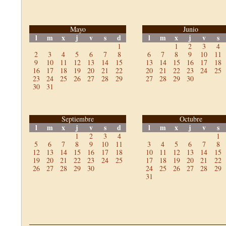
Mayo
Junio
l
m
x
j
v
s
d
l
m
x
j
v
s
1
1
2
3
4
2
3
4
5
6
7
8
6
7
8
9
10
11
9
10
11
12
13
14
15
13
14
15
16
17
18
16
17
18
19
20
21
22
20
21
22
23
24
25
23
24
25
26
27
28
29
27
28
29
30
30
31
Septiembre
Octubre
l
m
x
j
v
s
d
l
m
x
j
v
s
1
2
3
4
1
5
6
7
8
9
10
11
3
4
5
6
7
8
12
13
14
15
16
17
18
10
11
12
13
14
15
19
20
21
22
23
24
25
17
18
19
20
21
22
26
27
28
29
30
24
25
26
27
28
29
31