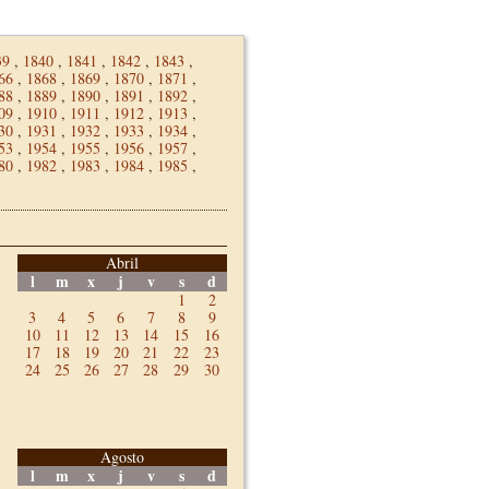
39
,
1840
,
1841
,
1842
,
1843
,
66
,
1868
,
1869
,
1870
,
1871
,
88
,
1889
,
1890
,
1891
,
1892
,
09
,
1910
,
1911
,
1912
,
1913
,
30
,
1931
,
1932
,
1933
,
1934
,
53
,
1954
,
1955
,
1956
,
1957
,
80
,
1982
,
1983
,
1984
,
1985
,
Abril
l
m
x
j
v
s
d
1
2
3
4
5
6
7
8
9
10
11
12
13
14
15
16
17
18
19
20
21
22
23
24
25
26
27
28
29
30
Agosto
l
m
x
j
v
s
d