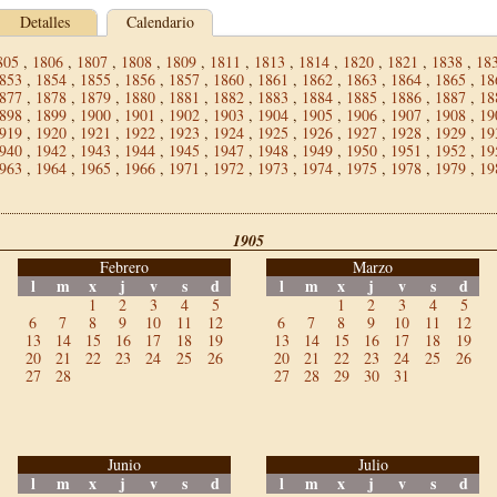
Detalles
Calendario
805
,
1806
,
1807
,
1808
,
1809
,
1811
,
1813
,
1814
,
1820
,
1821
,
1838
,
18
853
,
1854
,
1855
,
1856
,
1857
,
1860
,
1861
,
1862
,
1863
,
1864
,
1865
,
18
877
,
1878
,
1879
,
1880
,
1881
,
1882
,
1883
,
1884
,
1885
,
1886
,
1887
,
18
898
,
1899
,
1900
,
1901
,
1902
,
1903
,
1904
,
1905
,
1906
,
1907
,
1908
,
19
919
,
1920
,
1921
,
1922
,
1923
,
1924
,
1925
,
1926
,
1927
,
1928
,
1929
,
19
940
,
1942
,
1943
,
1944
,
1945
,
1947
,
1948
,
1949
,
1950
,
1951
,
1952
,
19
963
,
1964
,
1965
,
1966
,
1971
,
1972
,
1973
,
1974
,
1975
,
1978
,
1979
,
19
1905
Febrero
Marzo
l
m
x
j
v
s
d
l
m
x
j
v
s
d
1
2
3
4
5
1
2
3
4
5
6
7
8
9
10
11
12
6
7
8
9
10
11
12
13
14
15
16
17
18
19
13
14
15
16
17
18
19
20
21
22
23
24
25
26
20
21
22
23
24
25
26
27
28
27
28
29
30
31
Junio
Julio
l
m
x
j
v
s
d
l
m
x
j
v
s
d