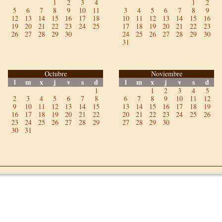
1
2
3
4
1
2
5
6
7
8
9
10
11
3
4
5
6
7
8
9
12
13
14
15
16
17
18
10
11
12
13
14
15
16
19
20
21
22
23
24
25
17
18
19
20
21
22
23
26
27
28
29
30
24
25
26
27
28
29
30
31
Octubre
Noviembre
l
m
x
j
v
s
d
l
m
x
j
v
s
d
1
1
2
3
4
5
2
3
4
5
6
7
8
6
7
8
9
10
11
12
9
10
11
12
13
14
15
13
14
15
16
17
18
19
16
17
18
19
20
21
22
20
21
22
23
24
25
26
23
24
25
26
27
28
29
27
28
29
30
30
31