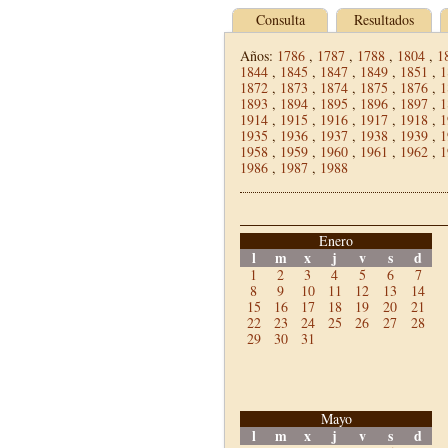
Consulta
Resultados
Años:
1786
,
1787
,
1788
,
1804
,
1
1844
,
1845
,
1847
,
1849
,
1851
,
1
1872
,
1873
,
1874
,
1875
,
1876
,
1
1893
,
1894
,
1895
,
1896
,
1897
,
1
1914
,
1915
,
1916
,
1917
,
1918
,
1
1935
,
1936
,
1937
,
1938
,
1939
,
1
1958
,
1959
,
1960
,
1961
,
1962
,
1
1986
,
1987
,
1988
Enero
l
m
x
j
v
s
d
1
2
3
4
5
6
7
8
9
10
11
12
13
14
15
16
17
18
19
20
21
22
23
24
25
26
27
28
29
30
31
Mayo
l
m
x
j
v
s
d