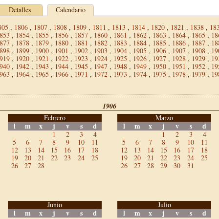
Detalles
Calendario
805
,
1806
,
1807
,
1808
,
1809
,
1811
,
1813
,
1814
,
1820
,
1821
,
1838
,
18
853
,
1854
,
1855
,
1856
,
1857
,
1860
,
1861
,
1862
,
1863
,
1864
,
1865
,
18
877
,
1878
,
1879
,
1880
,
1881
,
1882
,
1883
,
1884
,
1885
,
1886
,
1887
,
18
898
,
1899
,
1900
,
1901
,
1902
,
1903
,
1904
,
1905
,
1906
,
1907
,
1908
,
19
919
,
1920
,
1921
,
1922
,
1923
,
1924
,
1925
,
1926
,
1927
,
1928
,
1929
,
19
940
,
1942
,
1943
,
1944
,
1945
,
1947
,
1948
,
1949
,
1950
,
1951
,
1952
,
19
963
,
1964
,
1965
,
1966
,
1971
,
1972
,
1973
,
1974
,
1975
,
1978
,
1979
,
19
1906
Febrero
Marzo
l
m
x
j
v
s
d
l
m
x
j
v
s
d
1
2
3
4
1
2
3
4
5
6
7
8
9
10
11
5
6
7
8
9
10
11
12
13
14
15
16
17
18
12
13
14
15
16
17
18
19
20
21
22
23
24
25
19
20
21
22
23
24
25
26
27
28
26
27
28
29
30
31
Junio
Julio
l
m
x
j
v
s
d
l
m
x
j
v
s
d