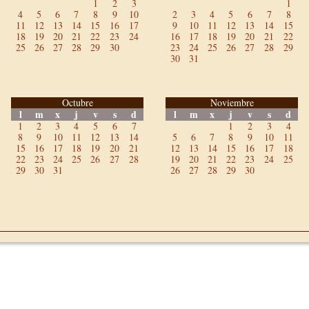
1
2
3
1
4
5
6
7
8
9
10
2
3
4
5
6
7
8
11
12
13
14
15
16
17
9
10
11
12
13
14
15
18
19
20
21
22
23
24
16
17
18
19
20
21
22
25
26
27
28
29
30
23
24
25
26
27
28
29
30
31
Octubre
Noviembre
l
m
x
j
v
s
d
l
m
x
j
v
s
d
1
2
3
4
5
6
7
1
2
3
4
8
9
10
11
12
13
14
5
6
7
8
9
10
11
15
16
17
18
19
20
21
12
13
14
15
16
17
18
22
23
24
25
26
27
28
19
20
21
22
23
24
25
29
30
31
26
27
28
29
30