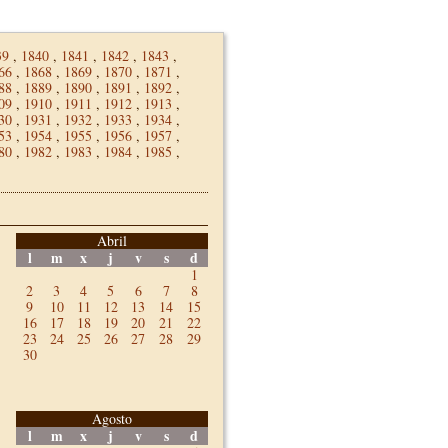
39
,
1840
,
1841
,
1842
,
1843
,
66
,
1868
,
1869
,
1870
,
1871
,
88
,
1889
,
1890
,
1891
,
1892
,
09
,
1910
,
1911
,
1912
,
1913
,
30
,
1931
,
1932
,
1933
,
1934
,
53
,
1954
,
1955
,
1956
,
1957
,
80
,
1982
,
1983
,
1984
,
1985
,
Abril
l
m
x
j
v
s
d
1
2
3
4
5
6
7
8
9
10
11
12
13
14
15
16
17
18
19
20
21
22
23
24
25
26
27
28
29
30
Agosto
l
m
x
j
v
s
d