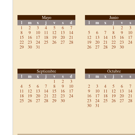
Mayo
Junio
l
m
x
j
v
s
d
l
m
x
j
v
s
1
2
3
4
5
6
7
1
2
3
8
9
10
11
12
13
14
5
6
7
8
9
10
15
16
17
18
19
20
21
12
13
14
15
16
17
22
23
24
25
26
27
28
19
20
21
22
23
24
29
30
31
26
27
28
29
30
Septiembre
Octubre
l
m
x
j
v
s
d
l
m
x
j
v
s
1
2
3
4
5
6
7
8
9
10
2
3
4
5
6
7
11
12
13
14
15
16
17
9
10
11
12
13
14
18
19
20
21
22
23
24
16
17
18
19
20
21
25
26
27
28
29
30
23
24
25
26
27
28
30
31