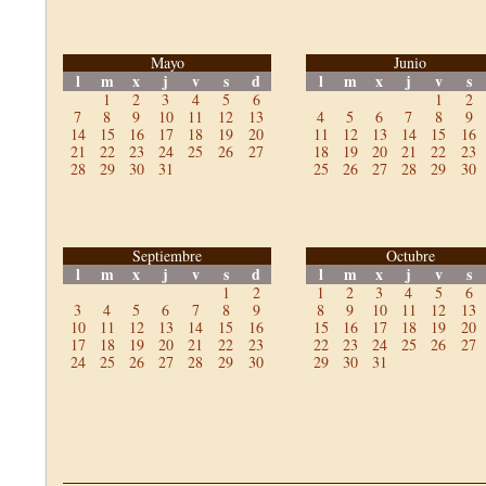
Mayo
Junio
l
m
x
j
v
s
d
l
m
x
j
v
s
1
2
3
4
5
6
1
2
7
8
9
10
11
12
13
4
5
6
7
8
9
14
15
16
17
18
19
20
11
12
13
14
15
16
21
22
23
24
25
26
27
18
19
20
21
22
23
28
29
30
31
25
26
27
28
29
30
Septiembre
Octubre
l
m
x
j
v
s
d
l
m
x
j
v
s
1
2
1
2
3
4
5
6
3
4
5
6
7
8
9
8
9
10
11
12
13
10
11
12
13
14
15
16
15
16
17
18
19
20
17
18
19
20
21
22
23
22
23
24
25
26
27
24
25
26
27
28
29
30
29
30
31