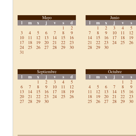
Mayo
Junio
l
m
x
j
v
s
d
l
m
x
j
v
s
1
2
1
2
3
4
5
3
4
5
6
7
8
9
7
8
9
10
11
12
10
11
12
13
14
15
16
14
15
16
17
18
19
17
18
19
20
21
22
23
21
22
23
24
25
26
24
25
26
27
28
29
30
28
29
30
31
Septiembre
Octubre
l
m
x
j
v
s
d
l
m
x
j
v
s
1
2
3
4
5
1
2
6
7
8
9
10
11
12
4
5
6
7
8
9
13
14
15
16
17
18
19
11
12
13
14
15
16
20
21
22
23
24
25
26
18
19
20
21
22
23
27
28
29
30
25
26
27
28
29
30