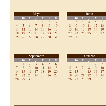
Mayo
Junio
l
m
x
j
v
s
d
l
m
x
j
v
s
1
2
3
1
2
3
4
5
6
4
5
6
7
8
9
10
8
9
10
11
12
13
11
12
13
14
15
16
17
15
16
17
18
19
20
18
19
20
21
22
23
24
22
23
24
25
26
27
25
26
27
28
29
30
31
29
30
Septiembre
Octubre
l
m
x
j
v
s
d
l
m
x
j
v
s
1
2
3
4
5
6
1
2
3
7
8
9
10
11
12
13
5
6
7
8
9
10
14
15
16
17
18
19
20
12
13
14
15
16
17
21
22
23
24
25
26
27
19
20
21
22
23
24
28
29
30
26
27
28
29
30
31