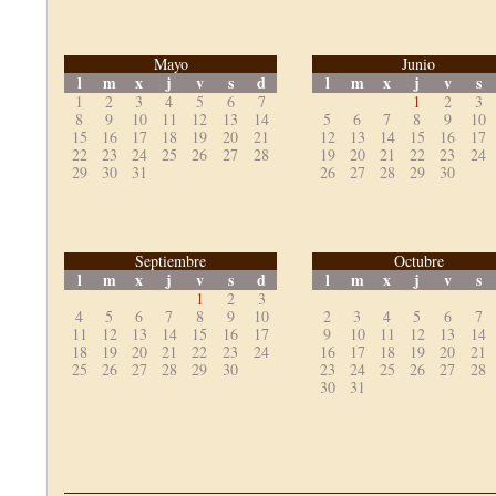
Mayo
Junio
l
m
x
j
v
s
d
l
m
x
j
v
s
1
2
3
4
5
6
7
1
2
3
8
9
10
11
12
13
14
5
6
7
8
9
10
15
16
17
18
19
20
21
12
13
14
15
16
17
22
23
24
25
26
27
28
19
20
21
22
23
24
29
30
31
26
27
28
29
30
Septiembre
Octubre
l
m
x
j
v
s
d
l
m
x
j
v
s
1
2
3
4
5
6
7
8
9
10
2
3
4
5
6
7
11
12
13
14
15
16
17
9
10
11
12
13
14
18
19
20
21
22
23
24
16
17
18
19
20
21
25
26
27
28
29
30
23
24
25
26
27
28
30
31