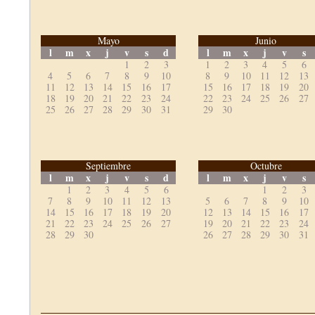
Mayo
Junio
l
m
x
j
v
s
d
l
m
x
j
v
s
1
2
3
1
2
3
4
5
6
4
5
6
7
8
9
10
8
9
10
11
12
13
11
12
13
14
15
16
17
15
16
17
18
19
20
18
19
20
21
22
23
24
22
23
24
25
26
27
25
26
27
28
29
30
31
29
30
Septiembre
Octubre
l
m
x
j
v
s
d
l
m
x
j
v
s
1
2
3
4
5
6
1
2
3
7
8
9
10
11
12
13
5
6
7
8
9
10
14
15
16
17
18
19
20
12
13
14
15
16
17
21
22
23
24
25
26
27
19
20
21
22
23
24
28
29
30
26
27
28
29
30
31