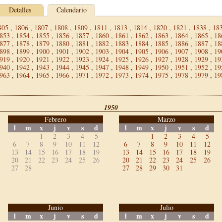
Detalles
Calendario
805
,
1806
,
1807
,
1808
,
1809
,
1811
,
1813
,
1814
,
1820
,
1821
,
1838
,
18
853
,
1854
,
1855
,
1856
,
1857
,
1860
,
1861
,
1862
,
1863
,
1864
,
1865
,
18
877
,
1878
,
1879
,
1880
,
1881
,
1882
,
1883
,
1884
,
1885
,
1886
,
1887
,
18
898
,
1899
,
1900
,
1901
,
1902
,
1903
,
1904
,
1905
,
1906
,
1907
,
1908
,
19
919
,
1920
,
1921
,
1922
,
1923
,
1924
,
1925
,
1926
,
1927
,
1928
,
1929
,
19
940
,
1942
,
1943
,
1944
,
1945
,
1947
,
1948
,
1949
,
1950
,
1951
,
1952
,
19
963
,
1964
,
1965
,
1966
,
1971
,
1972
,
1973
,
1974
,
1975
,
1978
,
1979
,
19
1950
Febrero
Marzo
l
m
x
j
v
s
d
l
m
x
j
v
s
d
1
2
3
4
5
1
2
3
4
5
6
7
8
9
10
11
12
6
7
8
9
10
11
12
13
14
15
16
17
18
19
13
14
15
16
17
18
19
20
21
22
23
24
25
26
20
21
22
23
24
25
26
27
28
27
28
29
30
31
Junio
Julio
l
m
x
j
v
s
d
l
m
x
j
v
s
d