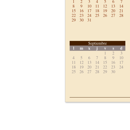
1
2
3
4
5
6
7
8
9
10
11
12
13
14
15
16
17
18
19
20
21
22
23
24
25
26
27
28
29
30
31
Septiembre
l
m
x
j
v
s
d
1
2
3
4
5
6
7
8
9
10
11
12
13
14
15
16
17
18
19
20
21
22
23
24
25
26
27
28
29
30