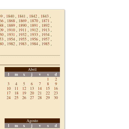
39
,
1840
,
1841
,
1842
,
1843
,
66
,
1868
,
1869
,
1870
,
1871
,
88
,
1889
,
1890
,
1891
,
1892
,
09
,
1910
,
1911
,
1912
,
1913
,
30
,
1931
,
1932
,
1933
,
1934
,
53
,
1954
,
1955
,
1956
,
1957
,
80
,
1982
,
1983
,
1984
,
1985
,
Abril
l
m
x
j
v
s
d
1
2
3
4
5
6
7
8
9
10
11
12
13
14
15
16
17
18
19
20
21
22
23
24
25
26
27
28
29
30
Agosto
l
m
x
j
v
s
d