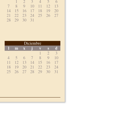
1
2
3
4
5
6
7
8
9
10
11
12
13
14
15
16
17
18
19
20
21
22
23
24
25
26
27
28
29
30
31
Diciembre
l
m
x
j
v
s
d
1
2
3
4
5
6
7
8
9
10
11
12
13
14
15
16
17
18
19
20
21
22
23
24
25
26
27
28
29
30
31