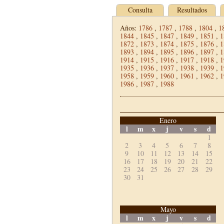
Consulta
Resultados
Años:
1786
,
1787
,
1788
,
1804
,
1
1844
,
1845
,
1847
,
1849
,
1851
,
1
1872
,
1873
,
1874
,
1875
,
1876
,
1
1893
,
1894
,
1895
,
1896
,
1897
,
1
1914
,
1915
,
1916
,
1917
,
1918
,
1
1935
,
1936
,
1937
,
1938
,
1939
,
1
1958
,
1959
,
1960
,
1961
,
1962
,
1
1986
,
1987
,
1988
Enero
l
m
x
j
v
s
d
1
2
3
4
5
6
7
8
9
10
11
12
13
14
15
16
17
18
19
20
21
22
23
24
25
26
27
28
29
30
31
Mayo
l
m
x
j
v
s
d