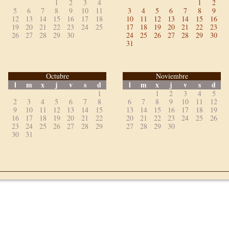
1
2
3
4
1
2
5
6
7
8
9
10
11
3
4
5
6
7
8
9
12
13
14
15
16
17
18
10
11
12
13
14
15
16
19
20
21
22
23
24
25
17
18
19
20
21
22
23
26
27
28
29
30
24
25
26
27
28
29
30
31
Octubre
Noviembre
l
m
x
j
v
s
d
l
m
x
j
v
s
d
1
1
2
3
4
5
2
3
4
5
6
7
8
6
7
8
9
10
11
12
9
10
11
12
13
14
15
13
14
15
16
17
18
19
16
17
18
19
20
21
22
20
21
22
23
24
25
26
23
24
25
26
27
28
29
27
28
29
30
30
31