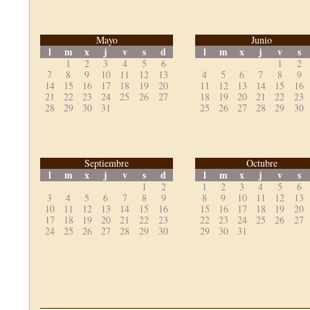
Mayo
Junio
l
m
x
j
v
s
d
l
m
x
j
v
s
1
2
3
4
5
6
1
2
7
8
9
10
11
12
13
4
5
6
7
8
9
14
15
16
17
18
19
20
11
12
13
14
15
16
21
22
23
24
25
26
27
18
19
20
21
22
23
28
29
30
31
25
26
27
28
29
30
Septiembre
Octubre
l
m
x
j
v
s
d
l
m
x
j
v
s
1
2
1
2
3
4
5
6
3
4
5
6
7
8
9
8
9
10
11
12
13
10
11
12
13
14
15
16
15
16
17
18
19
20
17
18
19
20
21
22
23
22
23
24
25
26
27
24
25
26
27
28
29
30
29
30
31