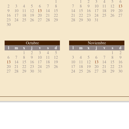
1
1
2
3
4
5
6
2
3
4
5
6
7
8
7
8
9
10
11
12
13
9
10
11
12
13
14
15
14
15
16
17
18
19
20
16
17
18
19
20
21
22
21
22
23
24
25
26
27
23
24
25
26
27
28
29
28
29
30
31
30
Octubre
Noviembre
l
m
x
j
v
s
d
l
m
x
j
v
s
d
1
2
3
4
5
1
2
6
7
8
9
10
11
12
3
4
5
6
7
8
9
13
14
15
16
17
18
19
10
11
12
13
14
15
16
20
21
22
23
24
25
26
17
18
19
20
21
22
23
27
28
29
30
31
24
25
26
27
28
29
30