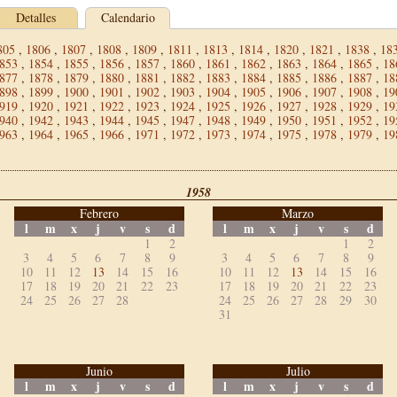
Detalles
Calendario
805
,
1806
,
1807
,
1808
,
1809
,
1811
,
1813
,
1814
,
1820
,
1821
,
1838
,
18
853
,
1854
,
1855
,
1856
,
1857
,
1860
,
1861
,
1862
,
1863
,
1864
,
1865
,
18
877
,
1878
,
1879
,
1880
,
1881
,
1882
,
1883
,
1884
,
1885
,
1886
,
1887
,
18
898
,
1899
,
1900
,
1901
,
1902
,
1903
,
1904
,
1905
,
1906
,
1907
,
1908
,
19
919
,
1920
,
1921
,
1922
,
1923
,
1924
,
1925
,
1926
,
1927
,
1928
,
1929
,
19
940
,
1942
,
1943
,
1944
,
1945
,
1947
,
1948
,
1949
,
1950
,
1951
,
1952
,
19
963
,
1964
,
1965
,
1966
,
1971
,
1972
,
1973
,
1974
,
1975
,
1978
,
1979
,
19
1958
Febrero
Marzo
l
m
x
j
v
s
d
l
m
x
j
v
s
d
1
2
1
2
3
4
5
6
7
8
9
3
4
5
6
7
8
9
10
11
12
13
14
15
16
10
11
12
13
14
15
16
17
18
19
20
21
22
23
17
18
19
20
21
22
23
24
25
26
27
28
24
25
26
27
28
29
30
31
Junio
Julio
l
m
x
j
v
s
d
l
m
x
j
v
s
d