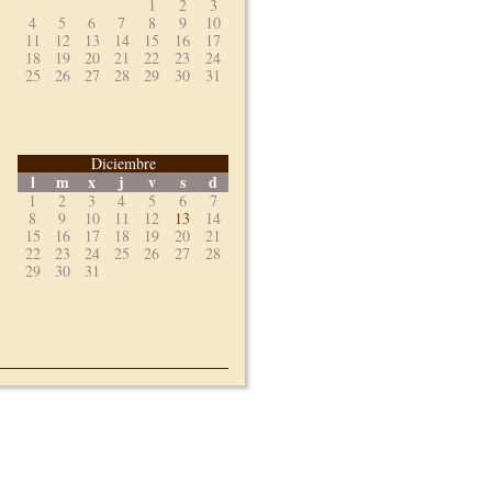
1
2
3
4
5
6
7
8
9
10
11
12
13
14
15
16
17
18
19
20
21
22
23
24
25
26
27
28
29
30
31
Diciembre
l
m
x
j
v
s
d
1
2
3
4
5
6
7
8
9
10
11
12
13
14
15
16
17
18
19
20
21
22
23
24
25
26
27
28
29
30
31