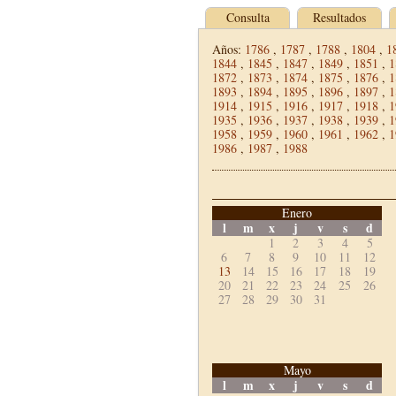
Consulta
Resultados
Años:
1786
,
1787
,
1788
,
1804
,
1
1844
,
1845
,
1847
,
1849
,
1851
,
1
1872
,
1873
,
1874
,
1875
,
1876
,
1
1893
,
1894
,
1895
,
1896
,
1897
,
1
1914
,
1915
,
1916
,
1917
,
1918
,
1
1935
,
1936
,
1937
,
1938
,
1939
,
1
1958
,
1959
,
1960
,
1961
,
1962
,
1
1986
,
1987
,
1988
Enero
l
m
x
j
v
s
d
1
2
3
4
5
6
7
8
9
10
11
12
13
14
15
16
17
18
19
20
21
22
23
24
25
26
27
28
29
30
31
Mayo
l
m
x
j
v
s
d