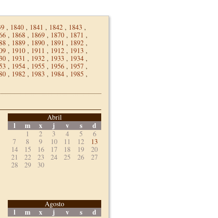
39
,
1840
,
1841
,
1842
,
1843
,
66
,
1868
,
1869
,
1870
,
1871
,
88
,
1889
,
1890
,
1891
,
1892
,
09
,
1910
,
1911
,
1912
,
1913
,
30
,
1931
,
1932
,
1933
,
1934
,
53
,
1954
,
1955
,
1956
,
1957
,
80
,
1982
,
1983
,
1984
,
1985
,
Abril
l
m
x
j
v
s
d
1
2
3
4
5
6
7
8
9
10
11
12
13
14
15
16
17
18
19
20
21
22
23
24
25
26
27
28
29
30
Agosto
l
m
x
j
v
s
d