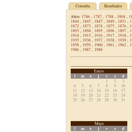
Consulta
Resultados
Años:
1786
,
1787
,
1788
,
1804
,
1
1844
,
1845
,
1847
,
1849
,
1851
,
1
1872
,
1873
,
1874
,
1875
,
1876
,
1
1893
,
1894
,
1895
,
1896
,
1897
,
1
1914
,
1915
,
1916
,
1917
,
1918
,
1
1935
,
1936
,
1937
,
1938
,
1939
,
1
1958
,
1959
,
1960
,
1961
,
1962
,
1
1986
,
1987
,
1988
Enero
l
m
x
j
v
s
d
1
2
3
4
5
6
7
8
9
10
11
12
13
14
15
16
17
18
19
20
21
22
23
24
25
26
27
28
29
30
31
Mayo
l
m
x
j
v
s
d