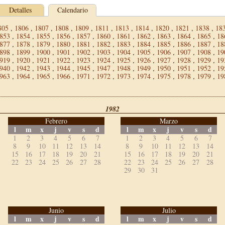
Detalles
Calendario
805
,
1806
,
1807
,
1808
,
1809
,
1811
,
1813
,
1814
,
1820
,
1821
,
1838
,
18
853
,
1854
,
1855
,
1856
,
1857
,
1860
,
1861
,
1862
,
1863
,
1864
,
1865
,
18
877
,
1878
,
1879
,
1880
,
1881
,
1882
,
1883
,
1884
,
1885
,
1886
,
1887
,
18
898
,
1899
,
1900
,
1901
,
1902
,
1903
,
1904
,
1905
,
1906
,
1907
,
1908
,
19
919
,
1920
,
1921
,
1922
,
1923
,
1924
,
1925
,
1926
,
1927
,
1928
,
1929
,
19
940
,
1942
,
1943
,
1944
,
1945
,
1947
,
1948
,
1949
,
1950
,
1951
,
1952
,
19
963
,
1964
,
1965
,
1966
,
1971
,
1972
,
1973
,
1974
,
1975
,
1978
,
1979
,
19
1982
Febrero
Marzo
l
m
x
j
v
s
d
l
m
x
j
v
s
d
1
2
3
4
5
6
7
1
2
3
4
5
6
7
8
9
10
11
12
13
14
8
9
10
11
12
13
14
15
16
17
18
19
20
21
15
16
17
18
19
20
21
22
23
24
25
26
27
28
22
23
24
25
26
27
28
29
30
31
Junio
Julio
l
m
x
j
v
s
d
l
m
x
j
v
s
d