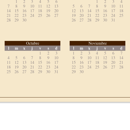
1
2
3
4
5
6
1
2
3
4
7
8
9
10
11
12
13
5
6
7
8
9
10
11
14
15
16
17
18
19
20
12
13
14
15
16
17
18
21
22
23
24
25
26
27
19
20
21
22
23
24
25
28
29
30
26
27
28
29
30
31
Octubre
Noviembre
l
m
x
j
v
s
d
l
m
x
j
v
s
d
1
2
3
1
2
3
4
5
6
7
4
5
6
7
8
9
10
8
9
10
11
12
13
14
11
12
13
14
15
16
17
15
16
17
18
19
20
21
18
19
20
21
22
23
24
22
23
24
25
26
27
28
25
26
27
28
29
30
31
29
30