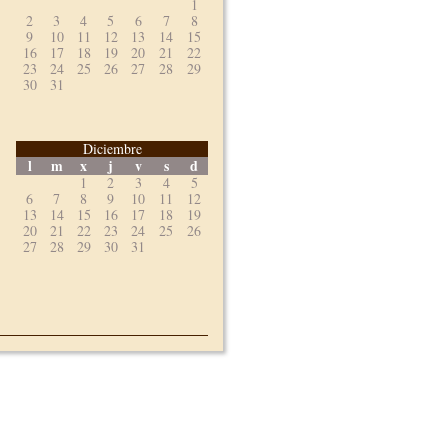
1
2
3
4
5
6
7
8
9
10
11
12
13
14
15
16
17
18
19
20
21
22
23
24
25
26
27
28
29
30
31
Diciembre
l
m
x
j
v
s
d
1
2
3
4
5
6
7
8
9
10
11
12
13
14
15
16
17
18
19
20
21
22
23
24
25
26
27
28
29
30
31