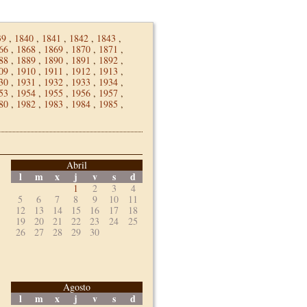
39
,
1840
,
1841
,
1842
,
1843
,
66
,
1868
,
1869
,
1870
,
1871
,
88
,
1889
,
1890
,
1891
,
1892
,
09
,
1910
,
1911
,
1912
,
1913
,
30
,
1931
,
1932
,
1933
,
1934
,
53
,
1954
,
1955
,
1956
,
1957
,
80
,
1982
,
1983
,
1984
,
1985
,
Abril
l
m
x
j
v
s
d
1
2
3
4
5
6
7
8
9
10
11
12
13
14
15
16
17
18
19
20
21
22
23
24
25
26
27
28
29
30
Agosto
l
m
x
j
v
s
d