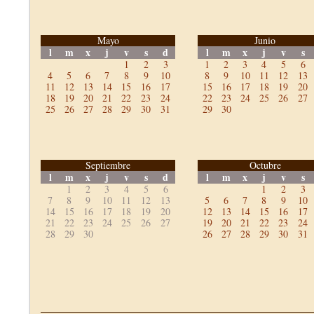
Mayo
Junio
l
m
x
j
v
s
d
l
m
x
j
v
s
1
2
3
1
2
3
4
5
6
4
5
6
7
8
9
10
8
9
10
11
12
13
11
12
13
14
15
16
17
15
16
17
18
19
20
18
19
20
21
22
23
24
22
23
24
25
26
27
25
26
27
28
29
30
31
29
30
Septiembre
Octubre
l
m
x
j
v
s
d
l
m
x
j
v
s
1
2
3
4
5
6
1
2
3
7
8
9
10
11
12
13
5
6
7
8
9
10
14
15
16
17
18
19
20
12
13
14
15
16
17
21
22
23
24
25
26
27
19
20
21
22
23
24
28
29
30
26
27
28
29
30
31