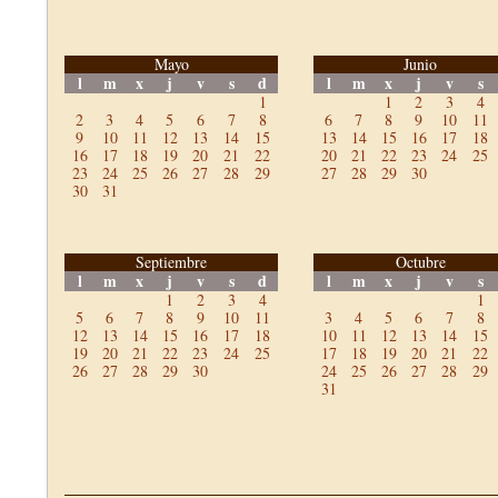
Mayo
Junio
l
m
x
j
v
s
d
l
m
x
j
v
s
1
1
2
3
4
2
3
4
5
6
7
8
6
7
8
9
10
11
9
10
11
12
13
14
15
13
14
15
16
17
18
16
17
18
19
20
21
22
20
21
22
23
24
25
23
24
25
26
27
28
29
27
28
29
30
30
31
Septiembre
Octubre
l
m
x
j
v
s
d
l
m
x
j
v
s
1
2
3
4
1
5
6
7
8
9
10
11
3
4
5
6
7
8
12
13
14
15
16
17
18
10
11
12
13
14
15
19
20
21
22
23
24
25
17
18
19
20
21
22
26
27
28
29
30
24
25
26
27
28
29
31