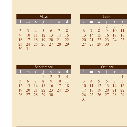
Mayo
Junio
l
m
x
j
v
s
d
l
m
x
j
v
s
1
1
2
3
4
2
3
4
5
6
7
8
6
7
8
9
10
11
9
10
11
12
13
14
15
13
14
15
16
17
18
16
17
18
19
20
21
22
20
21
22
23
24
25
23
24
25
26
27
28
29
27
28
29
30
30
31
Septiembre
Octubre
l
m
x
j
v
s
d
l
m
x
j
v
s
1
2
3
4
1
5
6
7
8
9
10
11
3
4
5
6
7
8
12
13
14
15
16
17
18
10
11
12
13
14
15
19
20
21
22
23
24
25
17
18
19
20
21
22
26
27
28
29
30
24
25
26
27
28
29
31