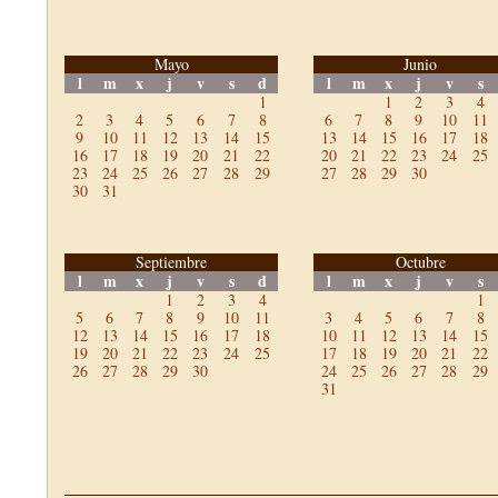
Mayo
Junio
l
m
x
j
v
s
d
l
m
x
j
v
s
1
1
2
3
4
2
3
4
5
6
7
8
6
7
8
9
10
11
9
10
11
12
13
14
15
13
14
15
16
17
18
16
17
18
19
20
21
22
20
21
22
23
24
25
23
24
25
26
27
28
29
27
28
29
30
30
31
Septiembre
Octubre
l
m
x
j
v
s
d
l
m
x
j
v
s
1
2
3
4
1
5
6
7
8
9
10
11
3
4
5
6
7
8
12
13
14
15
16
17
18
10
11
12
13
14
15
19
20
21
22
23
24
25
17
18
19
20
21
22
26
27
28
29
30
24
25
26
27
28
29
31