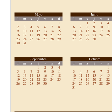
Mayo
Junio
l
m
x
j
v
s
d
l
m
x
j
v
s
1
1
2
3
4
2
3
4
5
6
7
8
6
7
8
9
10
11
9
10
11
12
13
14
15
13
14
15
16
17
18
16
17
18
19
20
21
22
20
21
22
23
24
25
23
24
25
26
27
28
29
27
28
29
30
30
31
Septiembre
Octubre
l
m
x
j
v
s
d
l
m
x
j
v
s
1
2
3
4
1
5
6
7
8
9
10
11
3
4
5
6
7
8
12
13
14
15
16
17
18
10
11
12
13
14
15
19
20
21
22
23
24
25
17
18
19
20
21
22
26
27
28
29
30
24
25
26
27
28
29
31