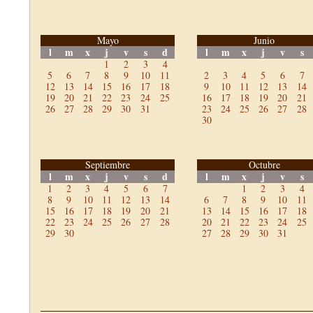
Mayo
Junio
l
m
x
j
v
s
d
l
m
x
j
v
s
1
2
3
4
5
6
7
8
9
10
11
2
3
4
5
6
7
12
13
14
15
16
17
18
9
10
11
12
13
14
19
20
21
22
23
24
25
16
17
18
19
20
21
26
27
28
29
30
31
23
24
25
26
27
28
30
Septiembre
Octubre
l
m
x
j
v
s
d
l
m
x
j
v
s
1
2
3
4
5
6
7
1
2
3
4
8
9
10
11
12
13
14
6
7
8
9
10
11
15
16
17
18
19
20
21
13
14
15
16
17
18
22
23
24
25
26
27
28
20
21
22
23
24
25
29
30
27
28
29
30
31