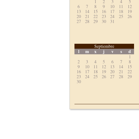
1
2
3
4
5
6
7
8
9
10
11
12
13
14
15
16
17
18
19
20
21
22
23
24
25
26
27
28
29
30
31
Septiembre
l
m
x
j
v
s
d
1
2
3
4
5
6
7
8
9
10
11
12
13
14
15
16
17
18
19
20
21
22
23
24
25
26
27
28
29
30