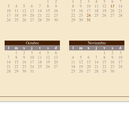
1
2
1
2
3
4
5
6
7
3
4
5
6
7
8
9
8
9
10
11
12
13
14
10
11
12
13
14
15
16
15
16
17
18
19
20
21
17
18
19
20
21
22
23
22
23
24
25
26
27
28
24
25
26
27
28
29
30
29
30
31
Octubre
Noviembre
l
m
x
j
v
s
d
l
m
x
j
v
s
d
1
2
3
4
5
6
1
2
3
7
8
9
10
11
12
13
4
5
6
7
8
9
10
14
15
16
17
18
19
20
11
12
13
14
15
16
17
21
22
23
24
25
26
27
18
19
20
21
22
23
24
28
29
30
31
25
26
27
28
29
30