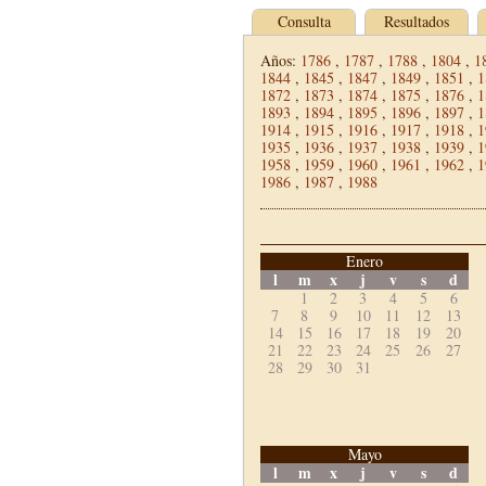
Consulta
Resultados
Años:
1786
,
1787
,
1788
,
1804
,
1
1844
,
1845
,
1847
,
1849
,
1851
,
1
1872
,
1873
,
1874
,
1875
,
1876
,
1
1893
,
1894
,
1895
,
1896
,
1897
,
1
1914
,
1915
,
1916
,
1917
,
1918
,
1
1935
,
1936
,
1937
,
1938
,
1939
,
1
1958
,
1959
,
1960
,
1961
,
1962
,
1
1986
,
1987
,
1988
Enero
l
m
x
j
v
s
d
1
2
3
4
5
6
7
8
9
10
11
12
13
14
15
16
17
18
19
20
21
22
23
24
25
26
27
28
29
30
31
Mayo
l
m
x
j
v
s
d