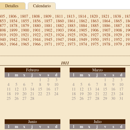
Detalles
Calendario
805
,
1806
,
1807
,
1808
,
1809
,
1811
,
1813
,
1814
,
1820
,
1821
,
1838
,
18
853
,
1854
,
1855
,
1856
,
1857
,
1860
,
1861
,
1862
,
1863
,
1864
,
1865
,
18
877
,
1878
,
1879
,
1880
,
1881
,
1882
,
1883
,
1884
,
1885
,
1886
,
1887
,
18
898
,
1899
,
1900
,
1901
,
1902
,
1903
,
1904
,
1905
,
1906
,
1907
,
1908
,
19
919
,
1920
,
1921
,
1922
,
1923
,
1924
,
1925
,
1926
,
1927
,
1928
,
1929
,
19
940
,
1942
,
1943
,
1944
,
1945
,
1947
,
1948
,
1949
,
1950
,
1951
,
1952
,
19
963
,
1964
,
1965
,
1966
,
1971
,
1972
,
1973
,
1974
,
1975
,
1978
,
1979
,
19
1811
Febrero
Marzo
l
m
x
j
v
s
d
l
m
x
j
v
s
d
1
2
3
1
2
3
4
5
6
7
8
9
10
4
5
6
7
8
9
10
11
12
13
14
15
16
17
11
12
13
14
15
16
17
18
19
20
21
22
23
24
18
19
20
21
22
23
24
25
26
27
28
25
26
27
28
29
30
31
Junio
Julio
l
m
x
j
v
s
d
l
m
x
j
v
s
d