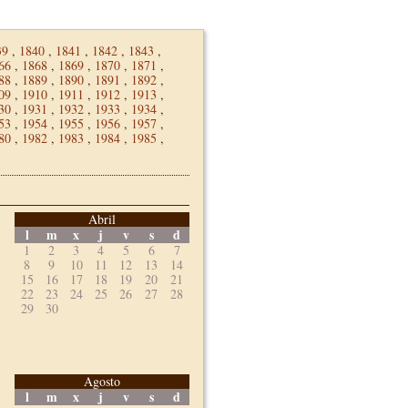
39
,
1840
,
1841
,
1842
,
1843
,
66
,
1868
,
1869
,
1870
,
1871
,
88
,
1889
,
1890
,
1891
,
1892
,
09
,
1910
,
1911
,
1912
,
1913
,
30
,
1931
,
1932
,
1933
,
1934
,
53
,
1954
,
1955
,
1956
,
1957
,
80
,
1982
,
1983
,
1984
,
1985
,
Abril
l
m
x
j
v
s
d
1
2
3
4
5
6
7
8
9
10
11
12
13
14
15
16
17
18
19
20
21
22
23
24
25
26
27
28
29
30
Agosto
l
m
x
j
v
s
d