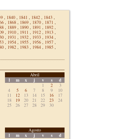
39
,
1840
,
1841
,
1842
,
1843
,
66
,
1868
,
1869
,
1870
,
1871
,
88
,
1889
,
1890
,
1891
,
1892
,
09
,
1910
,
1911
,
1912
,
1913
,
30
,
1931
,
1932
,
1933
,
1934
,
53
,
1954
,
1955
,
1956
,
1957
,
80
,
1982
,
1983
,
1984
,
1985
,
Abril
l
m
x
j
v
s
d
1
2
3
4
5
6
7
8
9
10
11
12
13
14
15
16
17
18
19
20
21
22
23
24
25
26
27
28
29
30
Agosto
l
m
x
j
v
s
d