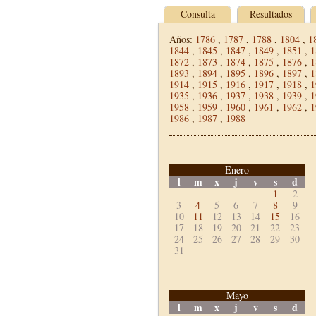
Consulta
Resultados
Años:
1786
,
1787
,
1788
,
1804
,
1
1844
,
1845
,
1847
,
1849
,
1851
,
1
1872
,
1873
,
1874
,
1875
,
1876
,
1
1893
,
1894
,
1895
,
1896
,
1897
,
1
1914
,
1915
,
1916
,
1917
,
1918
,
1
1935
,
1936
,
1937
,
1938
,
1939
,
1
1958
,
1959
,
1960
,
1961
,
1962
,
1
1986
,
1987
,
1988
Enero
l
m
x
j
v
s
d
1
2
3
4
5
6
7
8
9
10
11
12
13
14
15
16
17
18
19
20
21
22
23
24
25
26
27
28
29
30
31
Mayo
l
m
x
j
v
s
d