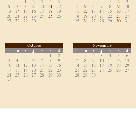
1
2
3
4
5
1
2
3
6
7
8
9
10
11
12
4
5
6
7
8
9
10
13
14
15
16
17
18
19
11
12
13
14
15
16
17
20
21
22
23
24
25
26
18
19
20
21
22
23
24
27
28
29
30
25
26
27
28
29
30
31
Octubre
Noviembre
l
m
x
j
v
s
d
l
m
x
j
v
s
d
1
2
1
2
3
4
5
6
3
4
5
6
7
8
9
7
8
9
10
11
12
13
10
11
12
13
14
15
16
14
15
16
17
18
19
20
17
18
19
20
21
22
23
21
22
23
24
25
26
27
24
25
26
27
28
29
30
28
29
30
31