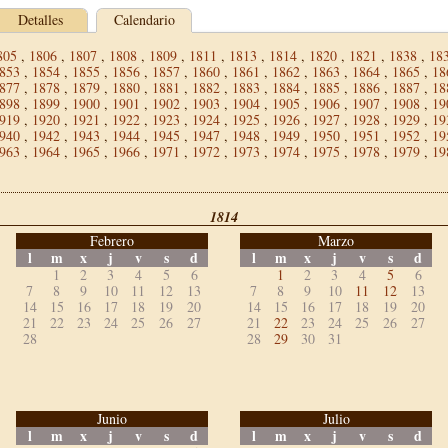
Detalles
Calendario
805
,
1806
,
1807
,
1808
,
1809
,
1811
,
1813
,
1814
,
1820
,
1821
,
1838
,
18
853
,
1854
,
1855
,
1856
,
1857
,
1860
,
1861
,
1862
,
1863
,
1864
,
1865
,
18
877
,
1878
,
1879
,
1880
,
1881
,
1882
,
1883
,
1884
,
1885
,
1886
,
1887
,
18
898
,
1899
,
1900
,
1901
,
1902
,
1903
,
1904
,
1905
,
1906
,
1907
,
1908
,
19
919
,
1920
,
1921
,
1922
,
1923
,
1924
,
1925
,
1926
,
1927
,
1928
,
1929
,
19
940
,
1942
,
1943
,
1944
,
1945
,
1947
,
1948
,
1949
,
1950
,
1951
,
1952
,
19
963
,
1964
,
1965
,
1966
,
1971
,
1972
,
1973
,
1974
,
1975
,
1978
,
1979
,
19
1814
Febrero
Marzo
l
m
x
j
v
s
d
l
m
x
j
v
s
d
1
2
3
4
5
6
1
2
3
4
5
6
7
8
9
10
11
12
13
7
8
9
10
11
12
13
14
15
16
17
18
19
20
14
15
16
17
18
19
20
21
22
23
24
25
26
27
21
22
23
24
25
26
27
28
28
29
30
31
Junio
Julio
l
m
x
j
v
s
d
l
m
x
j
v
s
d