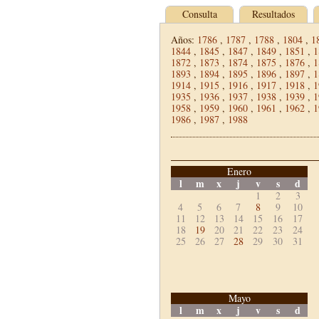
Consulta
Resultados
Años:
1786
,
1787
,
1788
,
1804
,
1
1844
,
1845
,
1847
,
1849
,
1851
,
1
1872
,
1873
,
1874
,
1875
,
1876
,
1
1893
,
1894
,
1895
,
1896
,
1897
,
1
1914
,
1915
,
1916
,
1917
,
1918
,
1
1935
,
1936
,
1937
,
1938
,
1939
,
1
1958
,
1959
,
1960
,
1961
,
1962
,
1
1986
,
1987
,
1988
Enero
l
m
x
j
v
s
d
1
2
3
4
5
6
7
8
9
10
11
12
13
14
15
16
17
18
19
20
21
22
23
24
25
26
27
28
29
30
31
Mayo
l
m
x
j
v
s
d