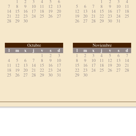
1
2
3
4
5
6
1
2
3
4
7
8
9
10
11
12
13
5
6
7
8
9
10
11
14
15
16
17
18
19
20
12
13
14
15
16
17
18
21
22
23
24
25
26
27
19
20
21
22
23
24
25
28
29
30
26
27
28
29
30
31
Octubre
Noviembre
l
m
x
j
v
s
d
l
m
x
j
v
s
d
1
2
3
1
2
3
4
5
6
7
4
5
6
7
8
9
10
8
9
10
11
12
13
14
11
12
13
14
15
16
17
15
16
17
18
19
20
21
18
19
20
21
22
23
24
22
23
24
25
26
27
28
25
26
27
28
29
30
31
29
30