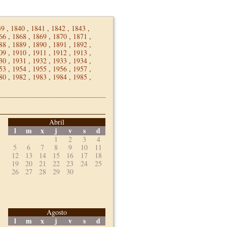
39
,
1840
,
1841
,
1842
,
1843
,
66
,
1868
,
1869
,
1870
,
1871
,
88
,
1889
,
1890
,
1891
,
1892
,
09
,
1910
,
1911
,
1912
,
1913
,
30
,
1931
,
1932
,
1933
,
1934
,
53
,
1954
,
1955
,
1956
,
1957
,
80
,
1982
,
1983
,
1984
,
1985
,
Abril
l
m
x
j
v
s
d
1
2
3
4
5
6
7
8
9
10
11
12
13
14
15
16
17
18
19
20
21
22
23
24
25
26
27
28
29
30
Agosto
l
m
x
j
v
s
d