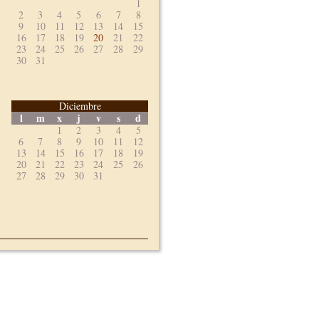
1
2
3
4
5
6
7
8
9
10
11
12
13
14
15
16
17
18
19
20
21
22
23
24
25
26
27
28
29
30
31
Diciembre
l
m
x
j
v
s
d
1
2
3
4
5
6
7
8
9
10
11
12
13
14
15
16
17
18
19
20
21
22
23
24
25
26
27
28
29
30
31