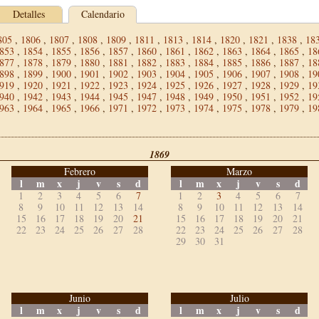
Detalles
Calendario
805
,
1806
,
1807
,
1808
,
1809
,
1811
,
1813
,
1814
,
1820
,
1821
,
1838
,
18
853
,
1854
,
1855
,
1856
,
1857
,
1860
,
1861
,
1862
,
1863
,
1864
,
1865
,
18
877
,
1878
,
1879
,
1880
,
1881
,
1882
,
1883
,
1884
,
1885
,
1886
,
1887
,
18
898
,
1899
,
1900
,
1901
,
1902
,
1903
,
1904
,
1905
,
1906
,
1907
,
1908
,
19
919
,
1920
,
1921
,
1922
,
1923
,
1924
,
1925
,
1926
,
1927
,
1928
,
1929
,
19
940
,
1942
,
1943
,
1944
,
1945
,
1947
,
1948
,
1949
,
1950
,
1951
,
1952
,
19
963
,
1964
,
1965
,
1966
,
1971
,
1972
,
1973
,
1974
,
1975
,
1978
,
1979
,
19
1869
Febrero
Marzo
l
m
x
j
v
s
d
l
m
x
j
v
s
d
1
2
3
4
5
6
7
1
2
3
4
5
6
7
8
9
10
11
12
13
14
8
9
10
11
12
13
14
15
16
17
18
19
20
21
15
16
17
18
19
20
21
22
23
24
25
26
27
28
22
23
24
25
26
27
28
29
30
31
Junio
Julio
l
m
x
j
v
s
d
l
m
x
j
v
s
d