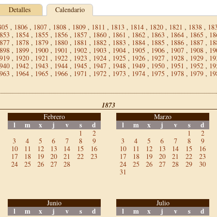
Detalles
Calendario
805
,
1806
,
1807
,
1808
,
1809
,
1811
,
1813
,
1814
,
1820
,
1821
,
1838
,
18
853
,
1854
,
1855
,
1856
,
1857
,
1860
,
1861
,
1862
,
1863
,
1864
,
1865
,
18
877
,
1878
,
1879
,
1880
,
1881
,
1882
,
1883
,
1884
,
1885
,
1886
,
1887
,
18
898
,
1899
,
1900
,
1901
,
1902
,
1903
,
1904
,
1905
,
1906
,
1907
,
1908
,
19
919
,
1920
,
1921
,
1922
,
1923
,
1924
,
1925
,
1926
,
1927
,
1928
,
1929
,
19
940
,
1942
,
1943
,
1944
,
1945
,
1947
,
1948
,
1949
,
1950
,
1951
,
1952
,
19
963
,
1964
,
1965
,
1966
,
1971
,
1972
,
1973
,
1974
,
1975
,
1978
,
1979
,
19
1873
Febrero
Marzo
l
m
x
j
v
s
d
l
m
x
j
v
s
d
1
2
1
2
3
4
5
6
7
8
9
3
4
5
6
7
8
9
10
11
12
13
14
15
16
10
11
12
13
14
15
16
17
18
19
20
21
22
23
17
18
19
20
21
22
23
24
25
26
27
28
24
25
26
27
28
29
30
31
Junio
Julio
l
m
x
j
v
s
d
l
m
x
j
v
s
d