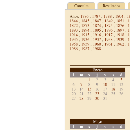
Consulta
Resultados
Años:
1786
,
1787
,
1788
,
1804
,
1
1844
,
1845
,
1847
,
1849
,
1851
,
1
1872
,
1873
,
1874
,
1875
,
1876
,
1
1893
,
1894
,
1895
,
1896
,
1897
,
1
1914
,
1915
,
1916
,
1917
,
1918
,
1
1935
,
1936
,
1937
,
1938
,
1939
,
1
1958
,
1959
,
1960
,
1961
,
1962
,
1
1986
,
1987
,
1988
Enero
l
m
x
j
v
s
d
1
2
3
4
5
6
7
8
9
10
11
12
13
14
15
16
17
18
19
20
21
22
23
24
25
26
27
28
29
30
31
Mayo
l
m
x
j
v
s
d