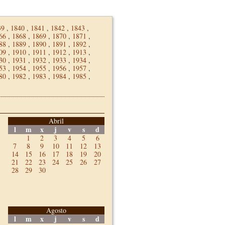
39
,
1840
,
1841
,
1842
,
1843
,
66
,
1868
,
1869
,
1870
,
1871
,
88
,
1889
,
1890
,
1891
,
1892
,
09
,
1910
,
1911
,
1912
,
1913
,
30
,
1931
,
1932
,
1933
,
1934
,
53
,
1954
,
1955
,
1956
,
1957
,
80
,
1982
,
1983
,
1984
,
1985
,
Abril
l
m
x
j
v
s
d
1
2
3
4
5
6
7
8
9
10
11
12
13
14
15
16
17
18
19
20
21
22
23
24
25
26
27
28
29
30
Agosto
l
m
x
j
v
s
d