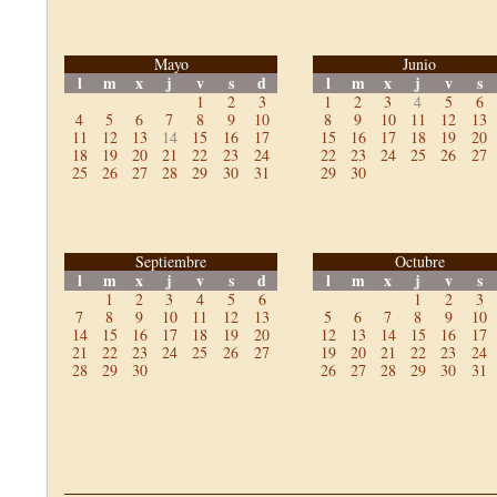
Mayo
Junio
l
m
x
j
v
s
d
l
m
x
j
v
s
1
2
3
1
2
3
4
5
6
4
5
6
7
8
9
10
8
9
10
11
12
13
11
12
13
14
15
16
17
15
16
17
18
19
20
18
19
20
21
22
23
24
22
23
24
25
26
27
25
26
27
28
29
30
31
29
30
Septiembre
Octubre
l
m
x
j
v
s
d
l
m
x
j
v
s
1
2
3
4
5
6
1
2
3
7
8
9
10
11
12
13
5
6
7
8
9
10
14
15
16
17
18
19
20
12
13
14
15
16
17
21
22
23
24
25
26
27
19
20
21
22
23
24
28
29
30
26
27
28
29
30
31