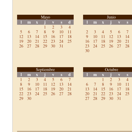
Mayo
Junio
l
m
x
j
v
s
d
l
m
x
j
v
s
1
2
3
4
5
6
7
8
9
10
11
2
3
4
5
6
7
12
13
14
15
16
17
18
9
10
11
12
13
14
19
20
21
22
23
24
25
16
17
18
19
20
21
26
27
28
29
30
31
23
24
25
26
27
28
30
Septiembre
Octubre
l
m
x
j
v
s
d
l
m
x
j
v
s
1
2
3
4
5
6
7
1
2
3
4
8
9
10
11
12
13
14
6
7
8
9
10
11
15
16
17
18
19
20
21
13
14
15
16
17
18
22
23
24
25
26
27
28
20
21
22
23
24
25
29
30
27
28
29
30
31