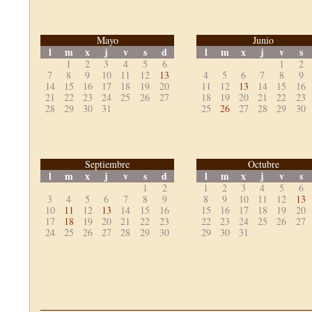
Mayo
Junio
l
m
x
j
v
s
d
l
m
x
j
v
s
1
2
3
4
5
6
1
2
7
8
9
10
11
12
13
4
5
6
7
8
9
14
15
16
17
18
19
20
11
12
13
14
15
16
21
22
23
24
25
26
27
18
19
20
21
22
23
28
29
30
31
25
26
27
28
29
30
Septiembre
Octubre
l
m
x
j
v
s
d
l
m
x
j
v
s
1
2
1
2
3
4
5
6
3
4
5
6
7
8
9
8
9
10
11
12
13
10
11
12
13
14
15
16
15
16
17
18
19
20
17
18
19
20
21
22
23
22
23
24
25
26
27
24
25
26
27
28
29
30
29
30
31