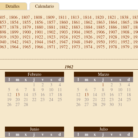
Detalles
Calendario
805
,
1806
,
1807
,
1808
,
1809
,
1811
,
1813
,
1814
,
1820
,
1821
,
1838
,
18
853
,
1854
,
1855
,
1856
,
1857
,
1860
,
1861
,
1862
,
1863
,
1864
,
1865
,
18
877
,
1878
,
1879
,
1880
,
1881
,
1882
,
1883
,
1884
,
1885
,
1886
,
1887
,
18
898
,
1899
,
1900
,
1901
,
1902
,
1903
,
1904
,
1905
,
1906
,
1907
,
1908
,
19
919
,
1920
,
1921
,
1922
,
1923
,
1924
,
1925
,
1926
,
1927
,
1928
,
1929
,
19
940
,
1942
,
1943
,
1944
,
1945
,
1947
,
1948
,
1949
,
1950
,
1951
,
1952
,
19
963
,
1964
,
1965
,
1966
,
1971
,
1972
,
1973
,
1974
,
1975
,
1978
,
1979
,
19
1962
Febrero
Marzo
l
m
x
j
v
s
d
l
m
x
j
v
s
d
1
2
3
4
1
2
3
4
5
6
7
8
9
10
11
5
6
7
8
9
10
11
12
13
14
15
16
17
18
12
13
14
15
16
17
18
19
20
21
22
23
24
25
19
20
21
22
23
24
25
26
27
28
26
27
28
29
30
31
Junio
Julio
l
m
x
j
v
s
d
l
m
x
j
v
s
d