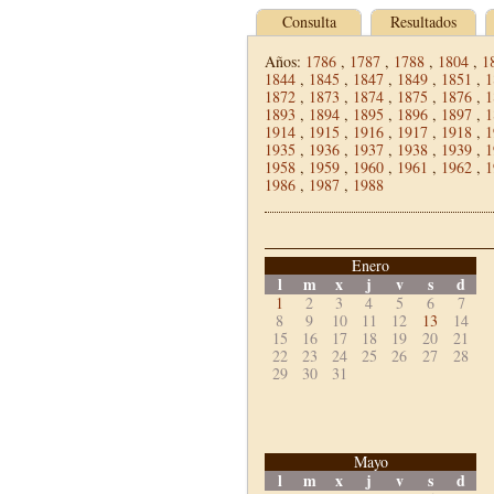
Consulta
Resultados
Años:
1786
,
1787
,
1788
,
1804
,
1
1844
,
1845
,
1847
,
1849
,
1851
,
1
1872
,
1873
,
1874
,
1875
,
1876
,
1
1893
,
1894
,
1895
,
1896
,
1897
,
1
1914
,
1915
,
1916
,
1917
,
1918
,
1
1935
,
1936
,
1937
,
1938
,
1939
,
1
1958
,
1959
,
1960
,
1961
,
1962
,
1
1986
,
1987
,
1988
Enero
l
m
x
j
v
s
d
1
2
3
4
5
6
7
8
9
10
11
12
13
14
15
16
17
18
19
20
21
22
23
24
25
26
27
28
29
30
31
Mayo
l
m
x
j
v
s
d