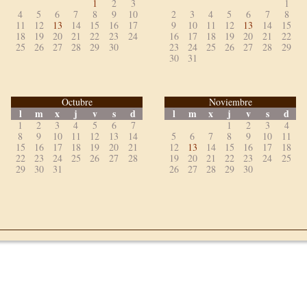
1
2
3
1
4
5
6
7
8
9
10
2
3
4
5
6
7
8
11
12
13
14
15
16
17
9
10
11
12
13
14
15
18
19
20
21
22
23
24
16
17
18
19
20
21
22
25
26
27
28
29
30
23
24
25
26
27
28
29
30
31
Octubre
Noviembre
l
m
x
j
v
s
d
l
m
x
j
v
s
d
1
2
3
4
5
6
7
1
2
3
4
8
9
10
11
12
13
14
5
6
7
8
9
10
11
15
16
17
18
19
20
21
12
13
14
15
16
17
18
22
23
24
25
26
27
28
19
20
21
22
23
24
25
29
30
31
26
27
28
29
30