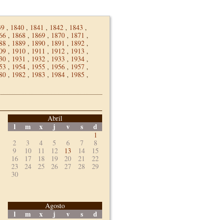
39
,
1840
,
1841
,
1842
,
1843
,
66
,
1868
,
1869
,
1870
,
1871
,
88
,
1889
,
1890
,
1891
,
1892
,
09
,
1910
,
1911
,
1912
,
1913
,
30
,
1931
,
1932
,
1933
,
1934
,
53
,
1954
,
1955
,
1956
,
1957
,
80
,
1982
,
1983
,
1984
,
1985
,
Abril
l
m
x
j
v
s
d
1
2
3
4
5
6
7
8
9
10
11
12
13
14
15
16
17
18
19
20
21
22
23
24
25
26
27
28
29
30
Agosto
l
m
x
j
v
s
d