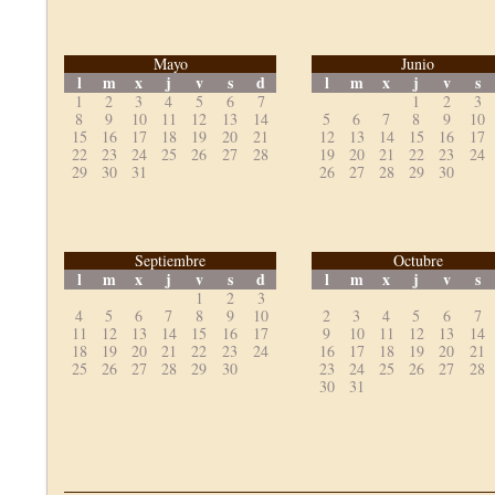
Mayo
Junio
l
m
x
j
v
s
d
l
m
x
j
v
s
1
2
3
4
5
6
7
1
2
3
8
9
10
11
12
13
14
5
6
7
8
9
10
15
16
17
18
19
20
21
12
13
14
15
16
17
22
23
24
25
26
27
28
19
20
21
22
23
24
29
30
31
26
27
28
29
30
Septiembre
Octubre
l
m
x
j
v
s
d
l
m
x
j
v
s
1
2
3
4
5
6
7
8
9
10
2
3
4
5
6
7
11
12
13
14
15
16
17
9
10
11
12
13
14
18
19
20
21
22
23
24
16
17
18
19
20
21
25
26
27
28
29
30
23
24
25
26
27
28
30
31