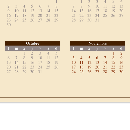
1
1
2
3
4
5
6
2
3
4
5
6
7
8
7
8
9
10
11
12
13
9
10
11
12
13
14
15
14
15
16
17
18
19
20
16
17
18
19
20
21
22
21
22
23
24
25
26
27
23
24
25
26
27
28
29
28
29
30
31
30
Octubre
Noviembre
l
m
x
j
v
s
d
l
m
x
j
v
s
d
1
2
3
4
5
1
2
6
7
8
9
10
11
12
3
4
5
6
7
8
9
13
14
15
16
17
18
19
10
11
12
13
14
15
16
20
21
22
23
24
25
26
17
18
19
20
21
22
23
27
28
29
30
31
24
25
26
27
28
29
30