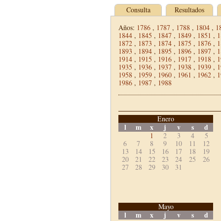
Consulta
Resultados
Años:
1786
,
1787
,
1788
,
1804
,
1
1844
,
1845
,
1847
,
1849
,
1851
,
1
1872
,
1873
,
1874
,
1875
,
1876
,
1
1893
,
1894
,
1895
,
1896
,
1897
,
1
1914
,
1915
,
1916
,
1917
,
1918
,
1
1935
,
1936
,
1937
,
1938
,
1939
,
1
1958
,
1959
,
1960
,
1961
,
1962
,
1
1986
,
1987
,
1988
Enero
l
m
x
j
v
s
d
1
2
3
4
5
6
7
8
9
10
11
12
13
14
15
16
17
18
19
20
21
22
23
24
25
26
27
28
29
30
31
Mayo
l
m
x
j
v
s
d