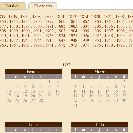
Detalles
Calendario
805
,
1806
,
1807
,
1808
,
1809
,
1811
,
1813
,
1814
,
1820
,
1821
,
1838
,
18
853
,
1854
,
1855
,
1856
,
1857
,
1860
,
1861
,
1862
,
1863
,
1864
,
1865
,
18
877
,
1878
,
1879
,
1880
,
1881
,
1882
,
1883
,
1884
,
1885
,
1886
,
1887
,
18
898
,
1899
,
1900
,
1901
,
1902
,
1903
,
1904
,
1905
,
1906
,
1907
,
1908
,
19
919
,
1920
,
1921
,
1922
,
1923
,
1924
,
1925
,
1926
,
1927
,
1928
,
1929
,
19
940
,
1942
,
1943
,
1944
,
1945
,
1947
,
1948
,
1949
,
1950
,
1951
,
1952
,
19
963
,
1964
,
1965
,
1966
,
1971
,
1972
,
1973
,
1974
,
1975
,
1978
,
1979
,
19
1986
Febrero
Marzo
l
m
x
j
v
s
d
l
m
x
j
v
s
d
1
2
1
2
3
4
5
6
7
8
9
3
4
5
6
7
8
9
10
11
12
13
14
15
16
10
11
12
13
14
15
16
17
18
19
20
21
22
23
17
18
19
20
21
22
23
24
25
26
27
28
24
25
26
27
28
29
30
31
Junio
Julio
l
m
x
j
v
s
d
l
m
x
j
v
s
d