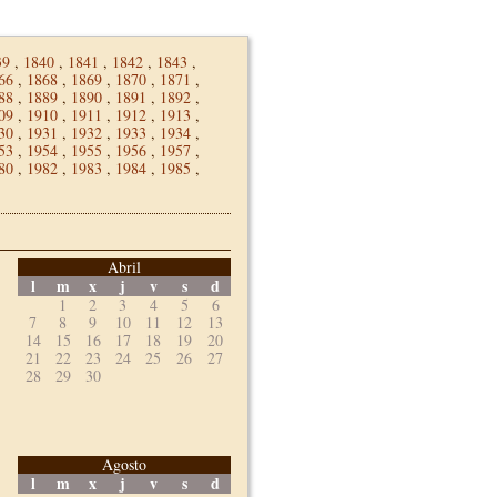
39
,
1840
,
1841
,
1842
,
1843
,
66
,
1868
,
1869
,
1870
,
1871
,
88
,
1889
,
1890
,
1891
,
1892
,
09
,
1910
,
1911
,
1912
,
1913
,
30
,
1931
,
1932
,
1933
,
1934
,
53
,
1954
,
1955
,
1956
,
1957
,
80
,
1982
,
1983
,
1984
,
1985
,
Abril
l
m
x
j
v
s
d
1
2
3
4
5
6
7
8
9
10
11
12
13
14
15
16
17
18
19
20
21
22
23
24
25
26
27
28
29
30
Agosto
l
m
x
j
v
s
d